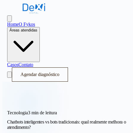
Dexi Digital - Sistema Operacional de Receita
Abrir menu
Home
O Fykos
Áreas atendidas
Casos
Contato
Agendar diagnóstico
Tecnologia
3 min
de leitura
Chatbots inteligentes vs bots tradicionais: qual realmente melhora o
atendimento?