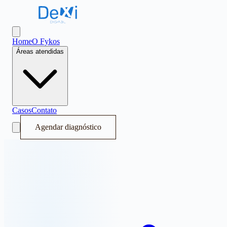
Dexi Digital - Sistema Operacional de Receita
Abrir menu
Home
O Fykos
Áreas atendidas
Casos
Contato
Agendar diagnóstico