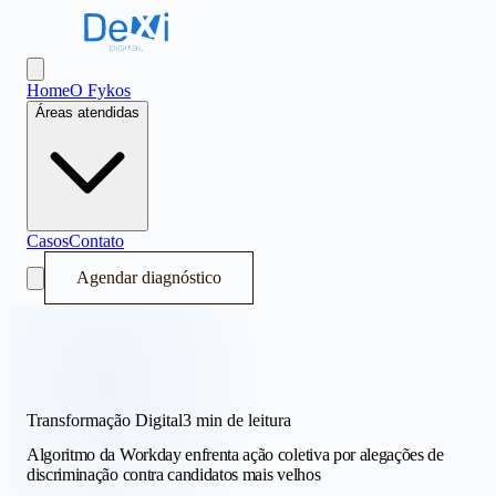
Dexi Digital - Sistema Operacional de Receita
Abrir menu
Home
O Fykos
Áreas atendidas
Casos
Contato
Agendar diagnóstico
Transformação Digital
3 min
de leitura
Algoritmo da Workday enfrenta ação coletiva por alegações de
discriminação contra candidatos mais velhos