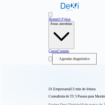
Dexi Digital - Sistema Operacional de
Abrir menu
Home
O Fykos
Áreas atendidas
Casos
Contato
Agendar diagnóstico
IA Empresarial
13 min
de leitura
Consultoria de TI: 5 Passos para Maxim
Equipe Dexi Digital
•
19 de março de 