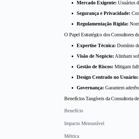
Mercado Exigente:
Usuários d
Segurança e Privacidade:
Cone
Regulamentação Rígida:
Norma
O Papel Estratégico dos Consultores d
Expertise Técnica:
Domínio de 
Visão de Negócio:
Alinham soft
Gestão de Riscos:
Mitigam falh
Design Centrado no Usuário:
Governança:
Garantem aderênc
Benefícios Tangíveis da Consultoria de
Benefício
Impacto Mensurável
Métrica