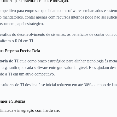
ultoria para sistemas críticos e inovação.
competitivo para empresas que lidam com softwares embarcados e sistem
 mandatórios, contar apenas com recursos internos pode não ser suficien
assumem papel estratégico.
 desafios do desenvolvimento de sistemas, os benefícios de contar com c
alizam o ROI em TI.
Sua Empresa Precisa Dela
toria de TI
atua como braço estratégico para alinhar tecnologia às met
ra garantir que cada software entregue valor tangível. Eles ajudam desde
ndo a TI em um ativo competitivo.
ultores de TI desde a fase inicial reduzem em até 30% o tempo de la
ares e Sistemas
imitada e integração com hardware.