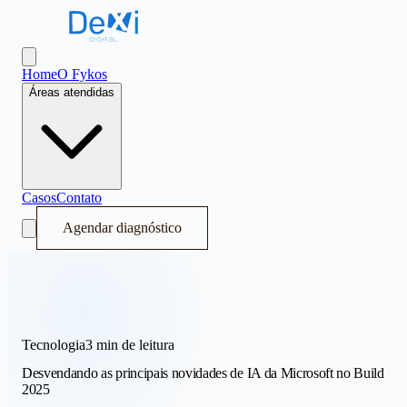
Dexi Digital - Sistema Operacional de Receita
Abrir menu
Home
O Fykos
Áreas atendidas
Casos
Contato
Agendar diagnóstico
Tecnologia
3 min
de leitura
Desvendando as principais novidades de IA da Microsoft no Build
2025