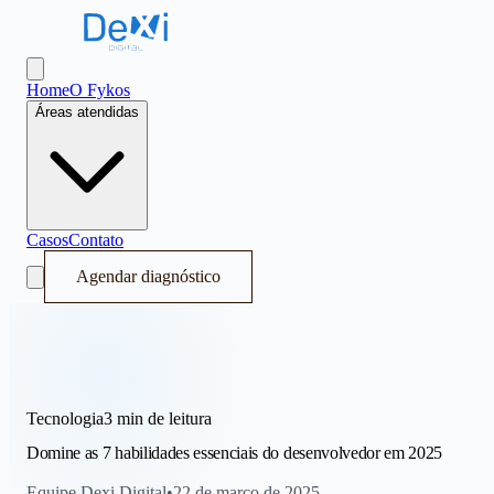
Dexi Digital - Sistema Operacional de Receita
Abrir menu
Home
O Fykos
Áreas atendidas
Casos
Contato
Agendar diagnóstico
Tecnologia
3 min
de leitura
Domine as 7 habilidades essenciais do desenvolvedor em 2025
Equipe Dexi Digital
•
22 de março de 2025