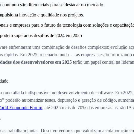
 contínuo são diferenciais para se destacar no mercado.
impulsiona inovação e qualidade nos projetos.
onais e empresas para o futuro da tecnologia com soluções e capacitaçã
podem superar os desafios de 2024 em 2025
are enfrentaram uma combinação de desafios complexos: evolução acel
gas rápidas. Em 2025, o cenário muda — as empresas estão priorizando 
idades dos desenvolvedores em 2025
terão um papel central na lideran
idade
 como aliada indispensável no desenvolvimento de software. Em 2025
lho” poderão automatizar testes, depuração e geração de código, aument
orld Economic Forum
, até 2025 mais de 70% das empresas usarão IA 
o
eas trabalham juntas. Desenvolvedores que valorizam a colaboração com 