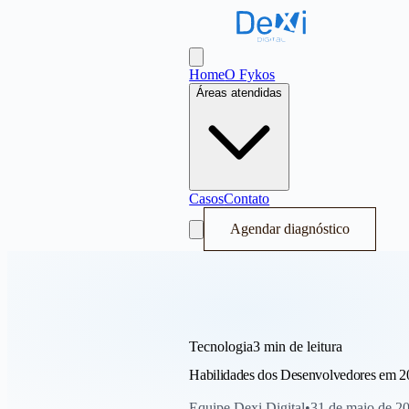
Dexi Digital - Sistema Operacional de
Abrir menu
Home
O Fykos
Áreas atendidas
Casos
Contato
Agendar diagnóstico
Tecnologia
3 min
de leitura
Habilidades dos Desenvolvedores em 202
Equipe Dexi Digital
•
31 de maio de 2