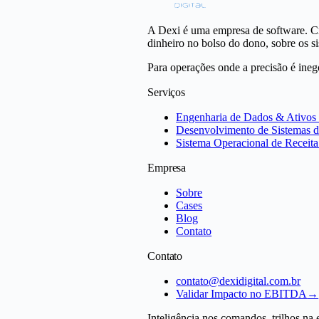
A Dexi é uma empresa de software. C
dinheiro no bolso do dono, sobre os s
Para operações onde a precisão é ineg
Serviços
Engenharia de Dados & Ativos d
Desenvolvimento de Sistemas d
Sistema Operacional de Receita
Empresa
Sobre
Cases
Blog
Contato
Contato
contato@dexidigital.com.br
Validar Impacto no EBITDA
→
Inteligência nos comandos, trilhos na