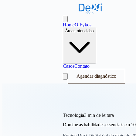
Dexi Digital - Sistema Operacional de
Abrir menu
Home
O Fykos
Áreas atendidas
Casos
Contato
Agendar diagnóstico
Tecnologia
3 min
de leitura
Domine as habilidades essenciais em 20
Equipe Dexi Digital
•
24 de maio de 2