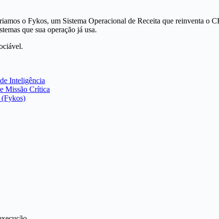
riamos o Fykos, um Sistema Operacional de Receita que reinventa o C
istemas que sua operação já usa.
ociável.
e Inteligência
e Missão Crítica
 (Fykos)
 execução.