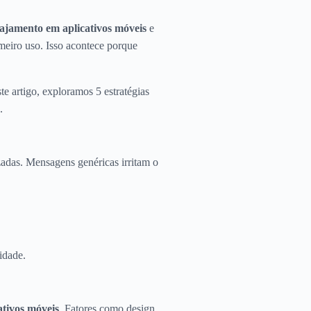
ajamento em aplicativos móveis
e
meiro uso. Isso acontece porque
e artigo, exploramos 5 estratégias
.
adas. Mensagens genéricas irritam o
idade.
tivos móveis
. Fatores como design