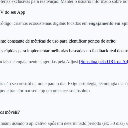
 ofertas exclusivas para reativação. Manter o usuário informado sobre n
TV do seu App
código; criamos ecossistemas digitais focados em
engajamento em apli
o constante de métricas de uso para identificar pontos de atrito.
es rápidas para implementar melhorias baseadas no feedback real dos us
enciais de engajamento sugeridas pela Adjust
[Substitua pela URL da Ad
is
não se constrói da noite para o dia. Exige estratégia, tecnologia e an
 pode transformar seu app em um sucesso absoluto.
vos móveis?
nuam usando o aplicativo após um determinado período (ex: 30 dias) ap