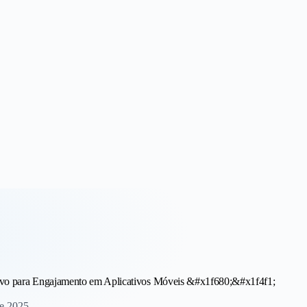
 Receita
tivo para Engajamento em Aplicativos Móveis &#x1f680;&#x1f4f1;
de 2025