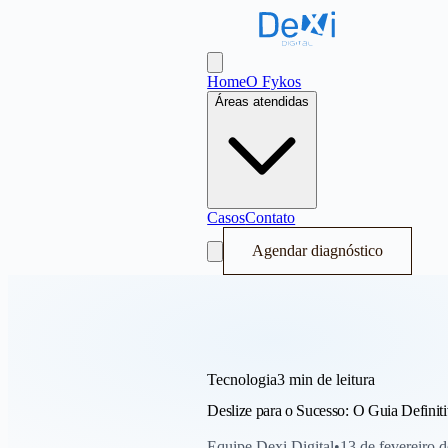
Dexi Digital - Sistema Operacional de
Abrir menu
Home
O Fykos
Áreas atendidas
Casos
Contato
Agendar diagnóstico
Tecnologia
3 min
de leitura
Deslize para o Sucesso: O Guia Defini
Equipe Dexi Digital
•
13 de fevereiro 