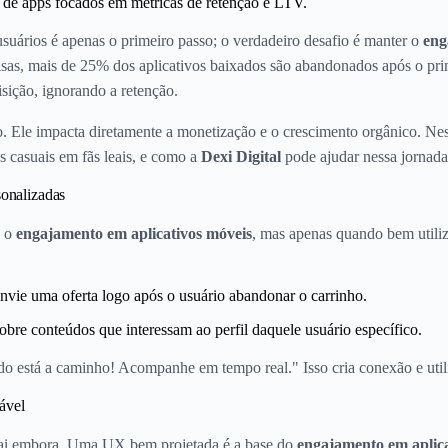
de apps focados em métricas de retenção e LTV.
suários é apenas o primeiro passo; o verdadeiro desafio é manter o
eng
isas, mais de 25% dos aplicativos baixados são abandonados após o pri
sição, ignorando a retenção.
 Ele impacta diretamente a monetização e o crescimento orgânico. Nest
 casuais em fãs leais, e como a
Dexi Digital
pode ajudar nessa jornada
sonalizadas
a o
engajamento em aplicativos móveis
, mas apenas quando bem utiliz
vie uma oferta logo após o usuário abandonar o carrinho.
bre conteúdos que interessam ao perfil daquele usuário específico.
do está a caminho! Acompanhe em tempo real." Isso cria conexão e util
ável
o vai embora. Uma UX bem projetada é a base do
engajamento em aplica