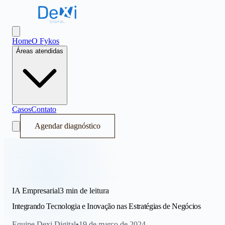
Dexi Digital - Sistema Operacional de Receita
Abrir menu
Home
O Fykos
Áreas atendidas
Casos
Contato
Agendar diagnóstico
IA Empresarial
3 min
de leitura
Integrando Tecnologia e Inovação nas Estratégias de Negócios
Equipe Dexi Digital
•
19 de março de 2024