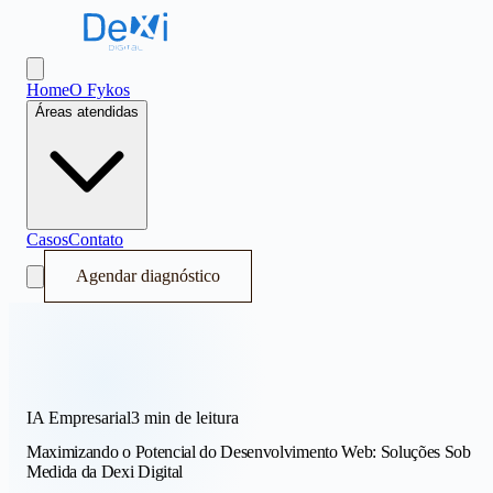
Dexi Digital - Sistema Operacional de Receita
Abrir menu
Home
O Fykos
Áreas atendidas
Casos
Contato
Agendar diagnóstico
IA Empresarial
3 min
de leitura
Maximizando o Potencial do Desenvolvimento Web: Soluções Sob
Medida da Dexi Digital