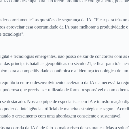
a IA como desculpa para não terem produtos de código aberto, pois b
der corretamente" as questões de segurança da IA. "Ficar para trás no
mos aproveitar essa oportunidade da IA para melhorar a produtividade e
e tecnologia".
gital e tecnologias emergentes, não posso deixar de concordar com as 
ma das principais batalhas geopolíticas do século 21, e ficar para trás n
bém para a competitividade econômica e a liderança tecnológica de um 
 equilíbrio entre o desenvolvimento acelerado da IA e a necessária reg
nta poderosa que precisa ser utilizada de forma responsável e com o bem
m se destacado. Nossa equipe de especialistas em IA e transformação di
 poder da inteligência artificial de maneira estratégica e segura. Acred
onando o crescimento com uma abordagem consciente e sustentável.
ás na corrida da IA é, de fato, o maior risco de segurança. Mas a soluç