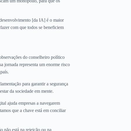
uscam um monopólio, para que os
 desenvolvimento [da IA] é o maior
 fazer com que todos se beneficiem
observações do conselheiro político
essa jornada representa um enorme risco
país.
ulamentação para garantir a segurança
-estar da sociedade em mente.
gital ajuda empresas a navegarem
itamos que a chave está em conciliar
ão não está na rejeição ou na