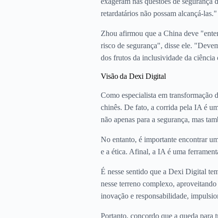
exageram nas questões de segurança d
retardatários não possam alcançá-las."
Zhou afirmou que a China deve "enten
risco de segurança", disse ele. "Deve
dos frutos da inclusividade da ciência 
Visão da Dexi Digital
Como especialista em transformação di
chinês. De fato, a corrida pela IA é u
não apenas para a segurança, mas tam
No entanto, é importante encontrar um
e a ética. Afinal, a IA é uma ferrame
É nesse sentido que a Dexi Digital te
nesse terreno complexo, aproveitando o
inovação e responsabilidade, impulsi
Portanto, concordo que a queda para tr