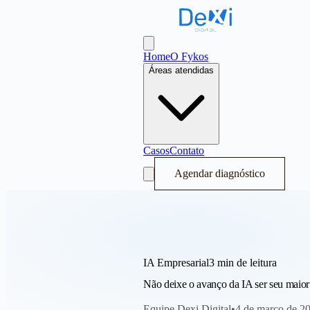
Dexi Digital - Sistema Operacional de
Abrir menu
Home
O Fykos
Áreas atendidas
Casos
Contato
Agendar diagnóstico
IA Empresarial
3 min
de leitura
Não deixe o avanço da IA ser seu maior
Equipe Dexi Digital
•
4 de março de 2