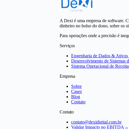
A Dexi é uma empresa de software. C
dinheiro no bolso do dono, sobre os s
Para operações onde a precisão é ineg
Serviços
Engenharia de Dados & Ativos d
Desenvolvimento de Sistemas d
Sistema Operacional de Receita
Empresa
Sobre
Cases
Blog
Contato
Contato
contato@dexidigital.com.br
Validar Impacto no EBITDA
→