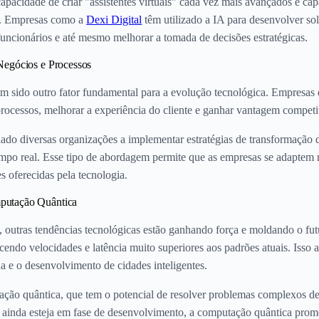
apacidade de criar "assistentes virtuais" cada vez mais avançados e c
al. Empresas como a
Dexi Digital
têm utilizado a IA para desenvolver so
 funcionários e até mesmo melhorar a tomada de decisões estratégicas.
Negócios e Processos
em sido outro fator fundamental para a evolução tecnológica. Empresas 
processos, melhorar a experiência do cliente e ganhar vantagem competi
ado diversas organizações a implementar estratégias de transformação 
 tempo real. Esse tipo de abordagem permite que as empresas se adapte
 oferecidas pela tecnologia.
putação Quântica
, outras tendências tecnológicas estão ganhando força e moldando o fu
endo velocidades e latência muito superiores aos padrões atuais. Isso a
na e o desenvolvimento de cidades inteligentes.
ação quântica, que tem o potencial de resolver problemas complexos de
 ainda esteja em fase de desenvolvimento, a computação quântica prom