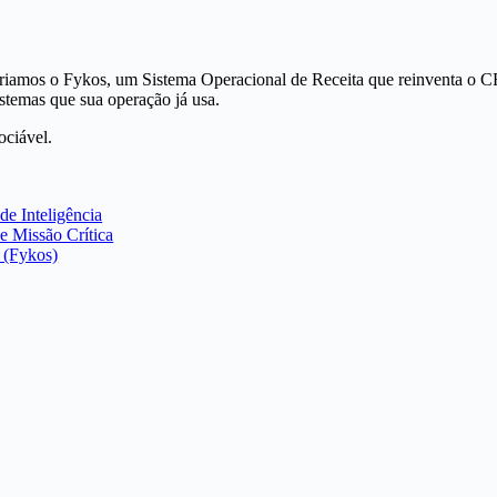
riamos o Fykos, um Sistema Operacional de Receita que reinventa o C
istemas que sua operação já usa.
ociável.
e Inteligência
e Missão Crítica
 (Fykos)