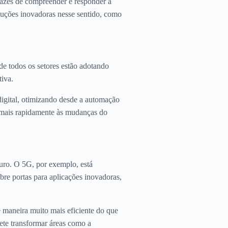
apazes de compreender e responder a
luções inovadoras nesse sentido, como
de todos os setores estão adotando
tiva.
digital, otimizando desde a automação
m mais rapidamente às mudanças do
turo. O 5G, por exemplo, está
bre portas para aplicações inovadoras,
 maneira muito mais eficiente do que
ete transformar áreas como a