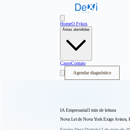
Dexi Digital - Sistema Operacional de
Abrir menu
Home
O Fykos
Áreas atendidas
Casos
Contato
Agendar diagnóstico
IA Empresarial
3 min
de leitura
Nova Lei de Nova York Exige Avisos, 
Equipe Dexi Digital
•
12 de maio de 2