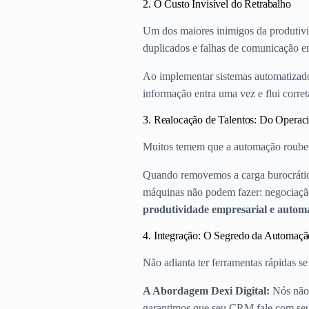
2. O Custo Invisível do Retrabalho
Um dos maiores inimigos da produtivid
duplicados e falhas de comunicação e
Ao implementar sistemas automatizados
informação entra uma vez e flui corre
3. Realocação de Talentos: Do Operaci
Muitos temem que a automação roube 
Quando removemos a carga burocrática 
máquinas não podem fazer: negociação 
produtividade empresarial e autom
4. Integração: O Segredo da Automaçã
Não adianta ter ferramentas rápidas s
A Abordagem Dexi Digital:
Nós não 
garantimos que seu CRM fale com seu