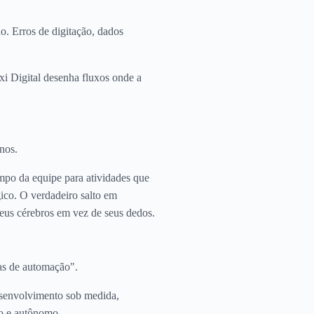
o. Erros de digitação, dados
xi Digital desenha fluxos onde a
nos.
empo da equipe para atividades que
ico. O verdadeiro salto em
eus cérebros em vez de seus dedos.
has de automação".
esenvolvimento sob medida,
o e autônomo.