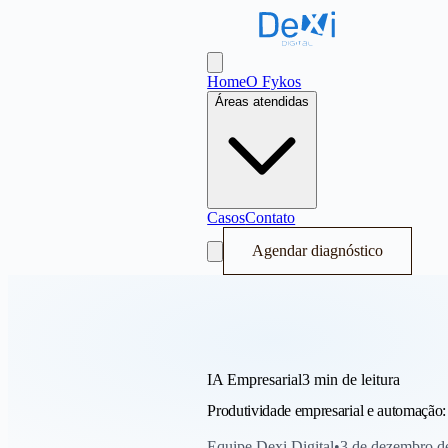
Dexi Digital - Sistema Operacional de
Abrir menu
Home
O Fykos
Áreas atendidas
Casos
Contato
Agendar diagnóstico
IA Empresarial
3 min
de leitura
Produtividade empresarial e automação
Equipe Dexi Digital
•
3 de dezembro d