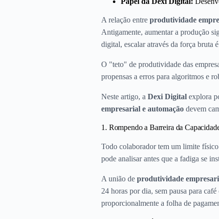
Papel da Dexi Digital:
Desenvo
A relação entre
produtividade empre
Antigamente, aumentar a produção sign
digital, escalar através da força brut
O "teto" de produtividade das empres
propensas a erros para algoritmos e r
Neste artigo, a
Dexi Digital
explora po
empresarial e automação
devem camin
1. Rompendo a Barreira da Capacida
Todo colaborador tem um limite físi
pode analisar antes que a fadiga se ins
A união de
produtividade empresari
24 horas por dia, sem pausa para café
proporcionalmente a folha de pagame