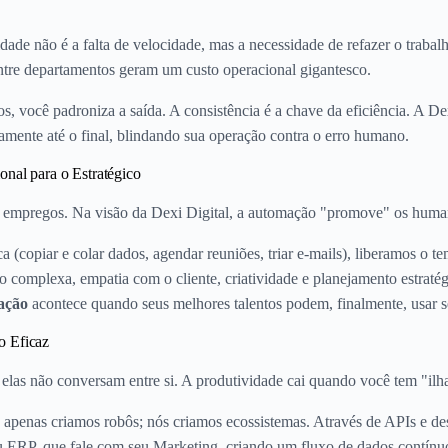
ade não é a falta de velocidade, mas a necessidade de refazer o trabalh
ntre departamentos geram um custo operacional gigantesco.
, você padroniza a saída. A consistência é a chave da eficiência. A De
tamente até o final, blindando sua operação contra o erro humano.
onal para o Estratégico
empregos. Na visão da Dexi Digital, a automação "promove" os huma
(copiar e colar dados, agendar reuniões, triar e-mails), liberamos o t
complexa, empatia com o cliente, criatividade e planejamento estratég
ação
acontece quando seus melhores talentos podem, finalmente, usar s
o Eficaz
e elas não conversam entre si. A produtividade cai quando você tem "il
apenas criamos robôs; nós criamos ecossistemas. Através de APIs e d
 ERP, que fale com seu Marketing, criando um fluxo de dados contínu