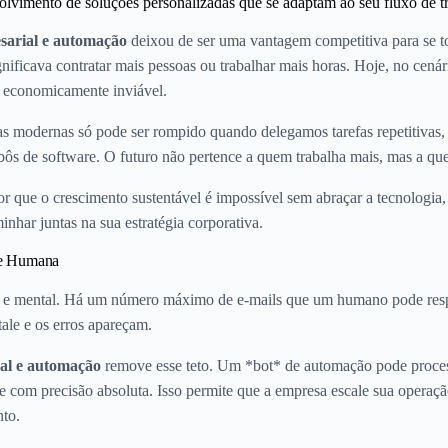
lvimento de soluções personalizadas que se adaptam ao seu fluxo de t
sarial e automação
deixou de ser uma vantagem competitiva para se to
ificava contratar mais pessoas ou trabalhar mais horas. Hoje, no cenár
a é economicamente inviável.
as modernas só pode ser rompido quando delegamos tarefas repetitivas,
obôs de software. O futuro não pertence a quem trabalha mais, mas a que
r que o crescimento sustentável é impossível sem abraçar a tecnologia
har juntas na sua estratégia corporativa.
de Humana
co e mental. Há um número máximo de e-mails que um humano pode resp
tale e os erros apareçam.
al e automação
remove esse teto. Um *bot* de automação pode process
 e com precisão absoluta. Isso permite que a empresa escale sua oper
nto.