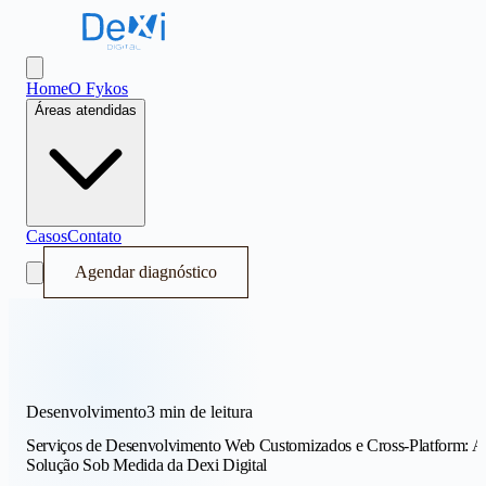
Dexi Digital - Sistema Operacional de Receita
Abrir menu
Home
O Fykos
Áreas atendidas
Casos
Contato
Agendar diagnóstico
Desenvolvimento
3 min
de leitura
Serviços de Desenvolvimento Web Customizados e Cross-Platform: A
Solução Sob Medida da Dexi Digital