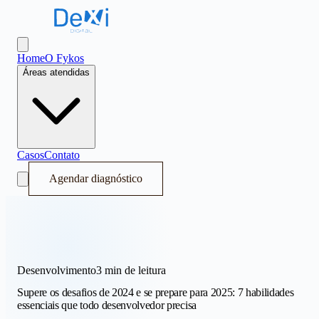
Dexi Digital - Sistema Operacional de Receita
Abrir menu
Home
O Fykos
Áreas atendidas
Casos
Contato
Agendar diagnóstico
Desenvolvimento
3 min
de leitura
Supere os desafios de 2024 e se prepare para 2025: 7 habilidades
essenciais que todo desenvolvedor precisa