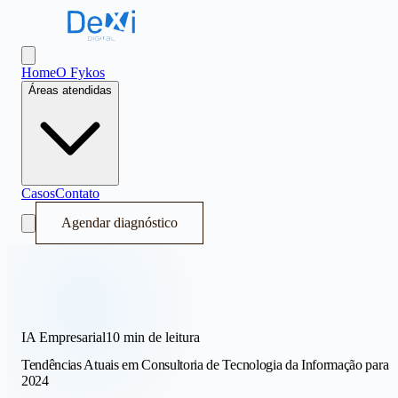
Dexi Digital - Sistema Operacional de Receita
Abrir menu
Home
O Fykos
Áreas atendidas
Casos
Contato
Agendar diagnóstico
IA Empresarial
10 min
de leitura
Tendências Atuais em Consultoria de Tecnologia da Informação para
2024